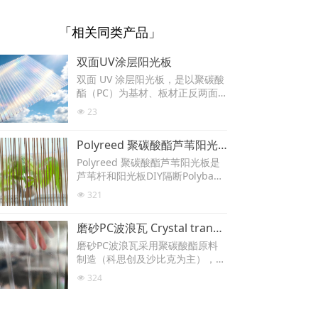
「相关同类产品」
双面UV涂层阳光板
双面 UV 涂层阳光板，是以聚碳酸
酯（PC）为基材、板材正反两面
共挤抗紫外线 UV 防护层的中空板
23
넶
材，为浙江奥兹装饰材料有限公司
出品，适配品牌全部中空板规格与
Polyreed 聚碳酸酯芦苇阳光板
全部颜色。
Polyreed 聚碳酸酯芦苇阳光板是
芦苇杆和阳光板DIY隔断Polybam
bo阳光透过芦苇杆的缝隙洒落，
321
넶
在地面投下细碎的光斑，仿佛流动
的织锦。这种天然材料与现代阳光
磨砂PC波浪瓦 Crystal transparency
板的结合，既保留了自然的呼吸
感，又增添了工业时代的规整美
磨砂PC波浪瓦采用聚碳酸酯原料
学。芦苇天然的弧度会让隔断产生
制造（科思创及沙比克为主），磨
波浪般的立体效果，当微风拂过
砂波浪瓦表面覆着50微米抗紫外线
324
넶
时，茎秆相互摩挲的沙沙声，能为
UV涂层，增加板材使用寿命，透
空间注入野趣。阳光板的质感又能
光出众比一般传统的FRP采光瓦透
U形锁扣阳光板 - 不锈钢扣件+PC压条
保障隐私，让隔断成为会呼吸的装
光率高，对光线有漫反射作用，使