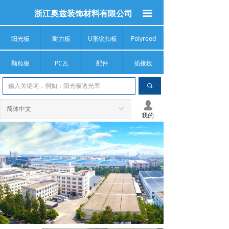
浙江奥兹装饰材料有限公司
끀
阳光板
耐力板
U形锁扣板
Polyreed
颗粒板
PC瓦
配件
插接板
끠
넙
简体中文
ꀅ
我的