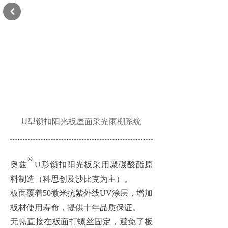
낒
U型锁扣阳光板屋面采光雨棚系统
®
奥兹
U形锁扣阳光板采用聚碳酸酯原
料制造（科思创及沙比克为主）。
板面覆着
50微米抗紫外线UV涂层，增加
板材使用寿命，提供十年品质保证。
无需直接在板面打螺丝固定，避免了板