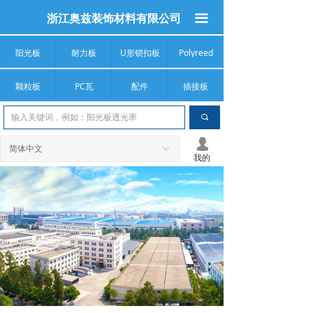
浙江奥兹装饰材料有限公司
끀
阳光板
耐力板
U形锁扣板
Polyreed
颗粒板
PC瓦
配件
插接板
끠
넙
简体中文
ꀅ
我的