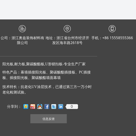
公司：
浙江奥兹装饰材料有
地址：
浙江省台州市经济开
手机：
+86 15558555366
限公司
发区海丰路2618号
阳光板,耐力板,聚碳酸酯板,U形锁扣板-专业生产厂家
特色产品：幕墙插接阳光板、聚碳酸酯插接板、PC插接
板、插接阳光板、聚碳酸酯墙面幕墙
技术特长：抗老化UV涂层技术，已通过第三方一万小时
老化检测试验。
0
分享到：
信息反馈