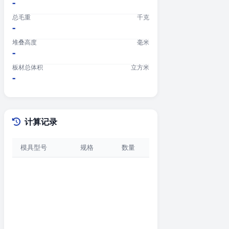
-
总毛重
千克
-
堆叠高度
毫米
-
板材总体积
立方米
-
计算记录
模具型号
规格
数量
堆叠高度
暂无计算记录