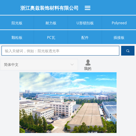
浙江奥兹装饰材料有限公司
끀
阳光板
耐力板
U形锁扣板
Polyreed
颗粒板
PC瓦
配件
插接板
끠
넙
简体中文
ꀅ
我的