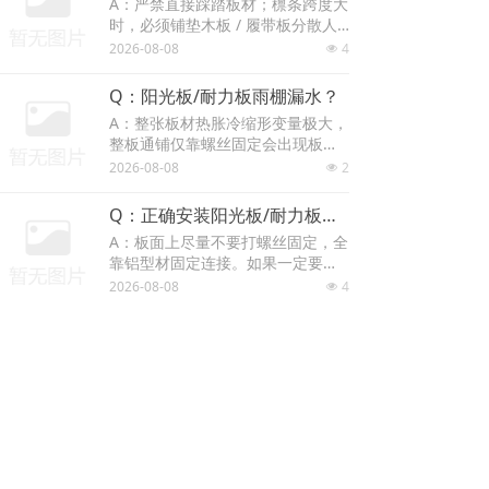
A：严禁直接踩踏板材；檩条跨度大
时，必须铺垫木板 / 履带板分散人
体重量，防止板材凹陷坠落，保障
2026-08-08
4
넶
施工安全。
Q：阳光板/耐力板雨棚漏水？
A：整张板材热胀冷缩形变量极大，
整板通铺仅靠螺丝固定会出现板面
起伏、鼓包、螺丝孔撕裂；标准做
2026-08-08
2
넶
法是把大宽板裁成窄板，搭配铝压
条，板材可自由伸缩。
Q：正确安装阳光板/耐力板的最主要方法是什么？
A：板面上尽量不要打螺丝固定，全
靠铝型材固定连接。如果一定要打
螺丝，使用带橡胶防水垫圈的专用
2026-08-08
4
넶
自攻螺丝，螺丝垂直板材打入；控
制拧紧力度，预留伸缩间隙；大面
Q：打螺丝常见错误有哪些，后期会出现什么隐患？
积工程优先铝型材固定，减少板面
A：3 种典型错误：螺丝无垫圈、完
直接打孔。
全压紧板材：板材热胀无伸缩空
间，潜伏开裂；螺丝倾斜打入：板
2026-08-08
3
넶
材单侧受力，孔洞撕裂；电动螺丝
刀过度拧紧：挤压板材变形，数月
Q：阳光板/耐力板保护膜什么时候撕掉？不及时撕会有什么问题？
后开裂漏水。
A：1. 施工前撕掉底部（无字面）