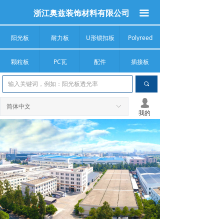
浙江奥兹装饰材料有限公司
끀
阳光板
耐力板
U形锁扣板
Polyreed
颗粒板
PC瓦
配件
插接板
끠
넙
简体中文
ꀅ
我的